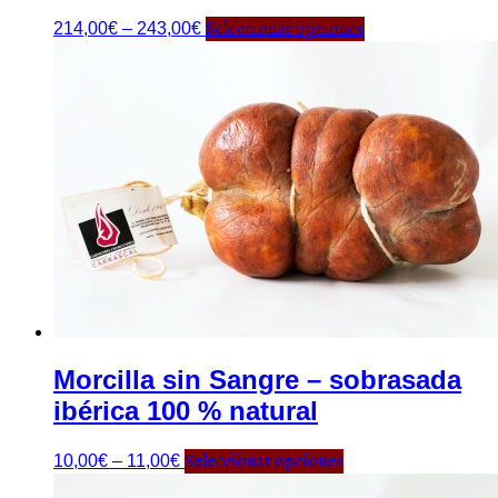
Seleccionar opciones
214,00
€
–
243,00
€
Morcilla sin Sangre – sobrasada
ibérica 100 % natural
Seleccionar opciones
10,00
€
–
11,00
€