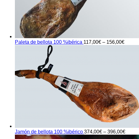
Paleta de bellota 100 %ibérica
117,00
€
–
156,00
€
Jamón de bellota 100 %ibérico
374,00
€
–
396,00
€