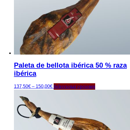
Paleta de bellota ibérica 50 % raza
ibérica
Seleccionar opciones
137,50
€
–
150,00
€