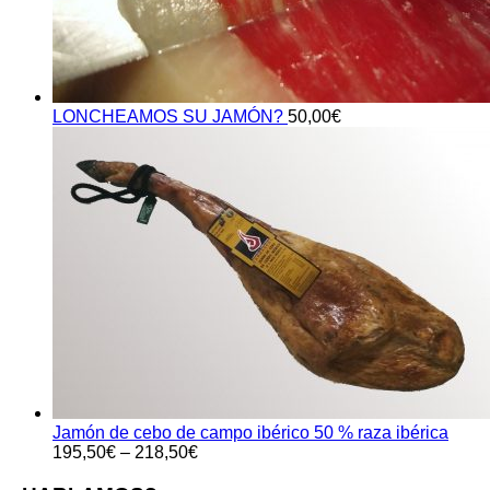
LONCHEAMOS SU JAMÓN?
50,00
€
Jamón de cebo de campo ibérico 50 % raza ibérica
195,50
€
–
218,50
€