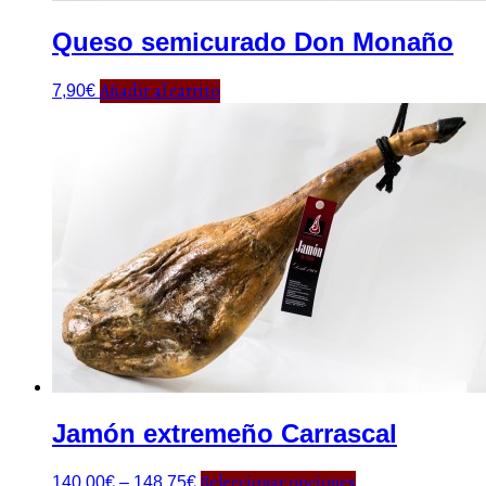
Queso semicurado Don Monaño
Añadir al carrito
7,90
€
Jamón extremeño Carrascal
Seleccionar opciones
140,00
€
–
148,75
€