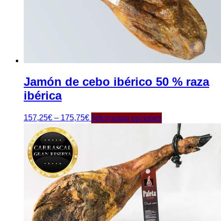
Jamón de cebo ibérico 50 % raza
ibérica
Seleccionar opciones
157,25
€
–
175,75
€