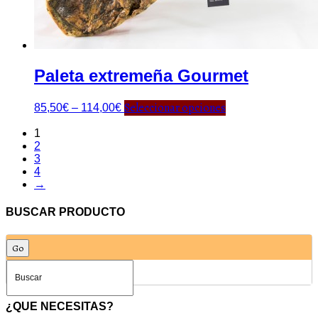
Paleta extremeña Gourmet
Seleccionar opciones
85,50
€
–
114,00
€
1
2
3
4
→
BUSCAR PRODUCTO
¿QUE NECESITAS?