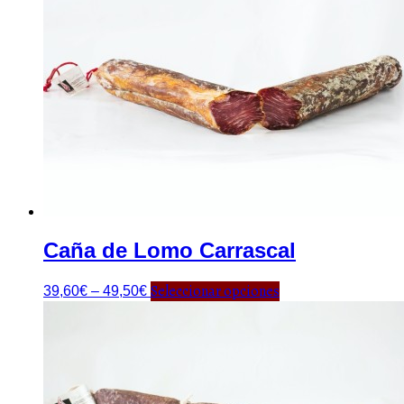
Caña de Lomo Carrascal
Seleccionar opciones
39,60
€
–
49,50
€