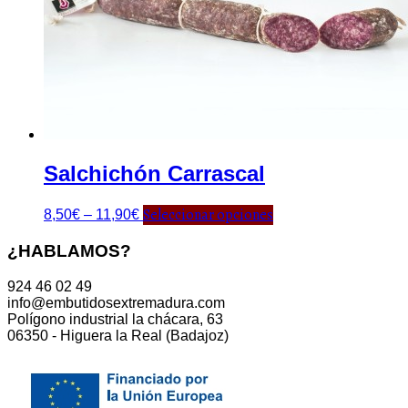
Salchichón Carrascal
Seleccionar opciones
8,50
€
–
11,90
€
¿HABLAMOS?
924 46 02 49
info@embutidosextremadura.com
Polígono industrial la chácara, 63
06350 - Higuera la Real (Badajoz)