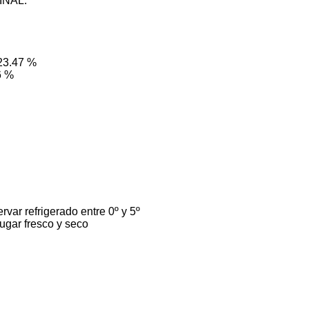
INAL:
:
 23.47 %
6 %
var refrigerado entre 0º y 5º
lugar fresco y seco