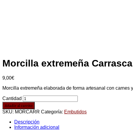
Morcilla extremeña Carrasca
9,00
€
Morcilla extremeña elaborada de forma artesanal con carnes 
Cantidad
Añadir al carrito
SKU:
MORCARR
Categoría:
Embutidos
Descripción
Información adicional