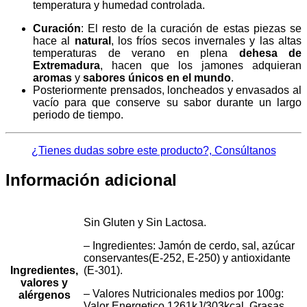
temperatura y humedad controlada.
Curación
: El resto de la curación de estas piezas se
hace al
natural
, los fríos secos invernales y las altas
temperaturas de verano en plena
dehesa de
Extremadura
, hacen que los jamones adquieran
aromas
y
sabores
únicos en el mundo
.
Posteriormente prensados, loncheados y envasados al
vacío para que conserve su sabor durante un largo
periodo de tiempo.
¿Tienes dudas sobre este producto?, Consúltanos
Información adicional
Sin Gluten y Sin Lactosa.
– Ingredientes: Jamón de cerdo, sal, azúcar
conservantes(E-252, E-250) y antioxidante
Ingredientes,
(E-301).
valores y
– Valores Nutricionales medios por 100g:
alérgenos
Valor Energetico 1261kJ/303kcal, Grasas