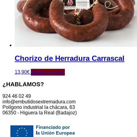
Chorizo de Herradura Carrascal
Añadir al carrito
13,90
€
¿HABLAMOS?
924 46 02 49
info@embutidosextremadura.com
Polígono industrial la chácara, 63
06350 - Higuera la Real (Badajoz)