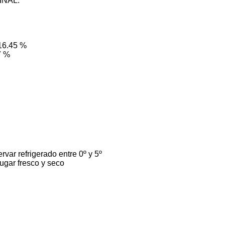
INAL:
:
 16.45 %
7 %
var refrigerado entre 0º y 5º
lugar fresco y seco