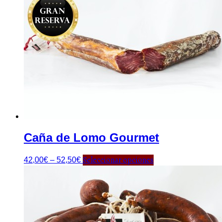
Caña de Lomo Gourmet
Seleccionar opciones
42,00
€
–
52,50
€